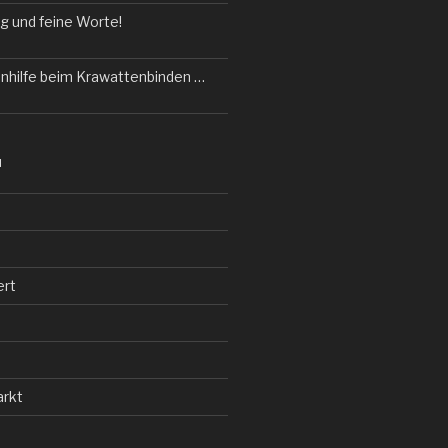
g und feine Worte!
nhilfe beim Krawattenbinden …
N
ert
d
rkt