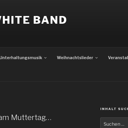
WHITE BAND
Unterhaltungsmusik
Weihnachtslieder
Veransta
INHALT SUC
am Muttertag…
Suche
nach: