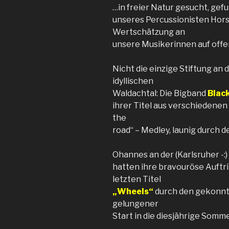
…in freier Natur gesucht, gef
unseres Percussionisten Horst
Wertschätzung an
unsere Musikerinnen auf offe
Nicht die einzige Stiftung an
idyllischen
Waldachtal: Die Bigband
Blac
ihrer Titel aus verschiedenen
the
road“ – Medley, launig durch
Ohannes an der (Karlsruher -:
hatten ihre bravouröse Auftr
letzten Titel
„Wheels“
durch den gekonnte
gelungener
Start in die diesjährige Somme