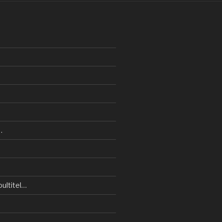
…
ultitel…