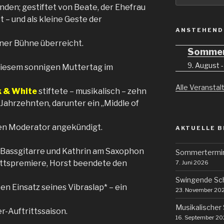
unden; gestiftet von Beate, der Ehefrau
 – und als kleine Geste der
ANSTEHEND
ner Bühne überreicht.
Sommer
9. August 
 diesem sonnigen Muttertag im
Alle Veransta
k & White
stiftete – musikalisch – zehn
 Jahrzehnten, darunter ein „Middle of
 den Moderator angekündigt.
AKTUELLE B
) Bassgitarre und Kathrin am Saxophon
Sommertermi
ittspremiere, Horst beendete den
7. Juni 2026
Swingende Sc
n Einsatz seines Vibraslap* – ein
23. November 20
Musikalischer
r-Auftrittssaison.
16. September 2