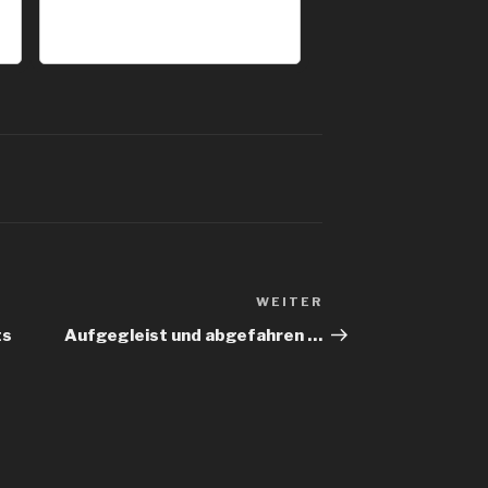
WEITER
Nächster
Beitrag
ts
Aufgegleist und abgefahren …