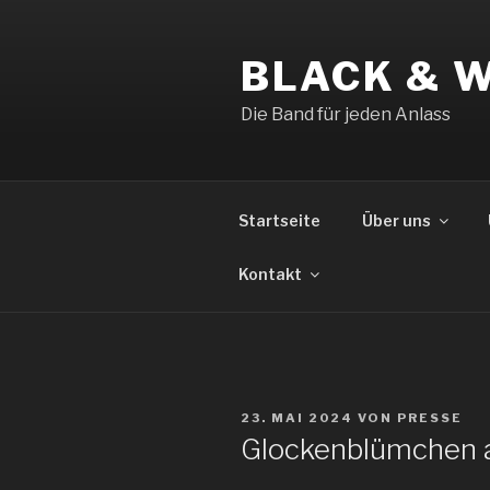
Zum
Inhalt
BLACK & 
springen
Die Band für jeden Anlass
Startseite
Über uns
Kontakt
VERÖFFENTLICHT
23. MAI 2024
VON
PRESSE
AM
Glockenblümchen 