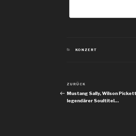
KATEGORIEN
KONZERT
Beitragsnavigation
Vorheriger
ZURÜCK
Beitrag
Mustang Sally, Wilson Picket
legendärer Soultitel…