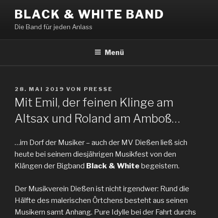
Zum
BLACK & WHITE BAND
Inhalt
Die Band für jeden Anlass
springen
Menü
VERÖFFENTLICHT
28. MAI 2019
VON
PRESSE
AM
Mit Emil, der feinen Klinge am
Altsax und Roland am Amboß…
…im Dorf der Musiker – auch der MV Dießen ließ sich
heute bei seinem diesjährigen Musikfest von den
Klängen der Bigband
Black & White
begeistern.
Der Musikverein Dießen ist nicht irgendwer: Rund die
Hälfte des malerischen Örtchens besteht aus seinen
Musikern samt Anhang. Pure Idylle bei der Fahrt durchs