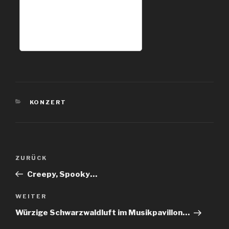
KATEGORIEN
KONZERT
Beitragsnavigation
Vorheriger
ZURÜCK
Beitrag
Creepy, Spooky…
Nächster
WEITER
Beitrag
Würzige Schwarzwaldluft im Musikpavillon…