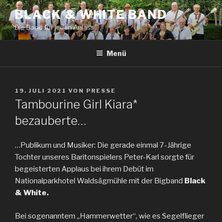
Zum
BLACK & WHITE BAND
Inhalt
Die Band für jeden Anlass
springen
Menü
VERÖFFENTLICHT
19. JULI 2021
VON
PRESSE
AM
Tambourine Girl Kiara*
bezauberte…
…Publikum und Musiker: Die gerade einmal 7-Jährige
Tochter unseres Baritonspielers Peter-Karl sorgte für
begeisterten Applaus bei ihrem Debüt im
Nationalparkhotel Waldsägmühle mit der Bigband
Black
& White.
Bei sogenanntem „Hammerwetter“, wie es Segelflieger