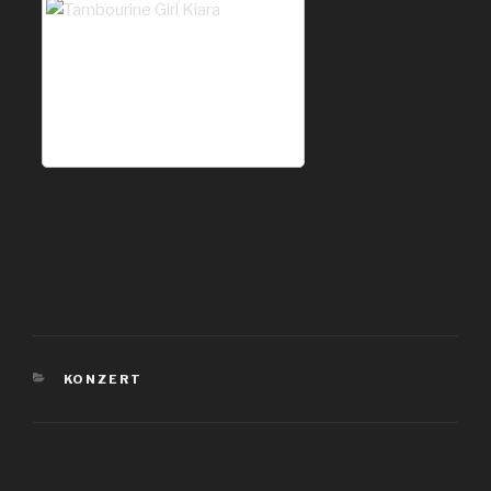
KATEGORIEN
KONZERT
Beitragsnavigation