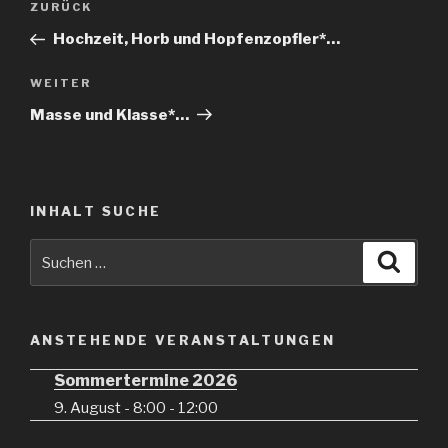
Vorheriger
ZURÜCK
Beitrag
Hochzeit, Horb und Hopfenzopfler*…
Nächster
WEITER
Beitrag
Masse und Klasse*…
INHALT SUCHE
Suche
Suche
nach:
ANSTEHENDE VERANSTALTUNGEN
Sommertermine 2026
9. August - 8:00
-
12:00